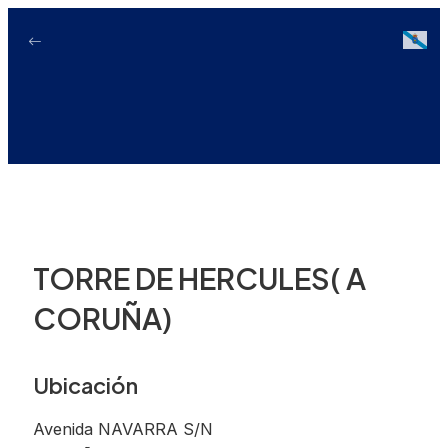
Ir
ao
Galici
contido
TORRE DE HERCULES( A
CORUÑA)
Ubicación
Avenida NAVARRA S/N