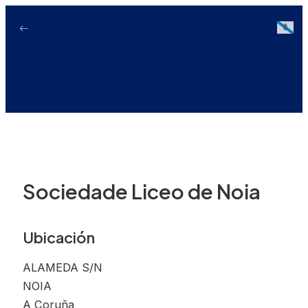
Ir
ao
Galici
contido
Sociedade Liceo de Noia
Ubicación
ALAMEDA S/N
NOIA
A Coruña