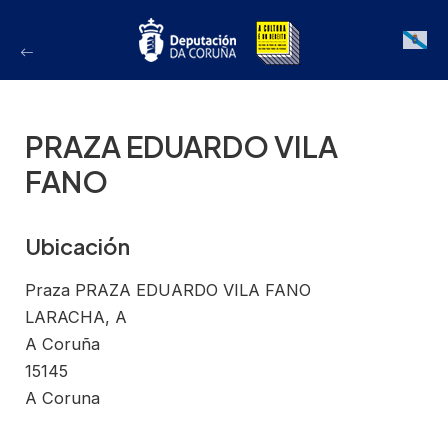
Ir
ao
Galician
contido
PRAZA EDUARDO VILA
FANO
Ubicación
Praza PRAZA EDUARDO VILA FANO
LARACHA, A
A Coruña
15145
A Coruna