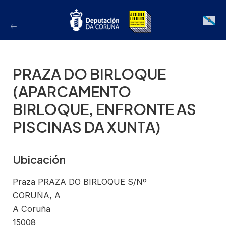
Ir
ao
Galician
contido
PRAZA DO BIRLOQUE
(APARCAMENTO
BIRLOQUE, ENFRONTE AS
PISCINAS DA XUNTA)
Ubicación
Praza PRAZA DO BIRLOQUE S/Nº
CORUÑA, A
A Coruña
15008