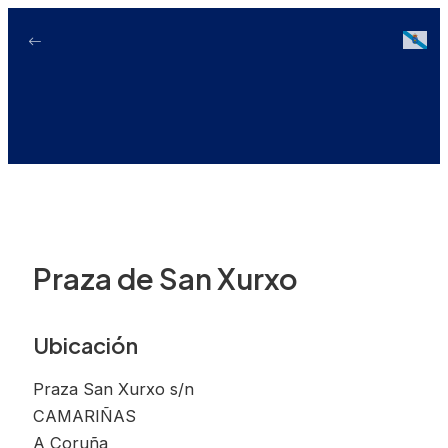
Ir
ao
Galici
contido
Praza de San Xurxo
Ubicación
Praza San Xurxo s/n
CAMARIÑAS
A Coruña