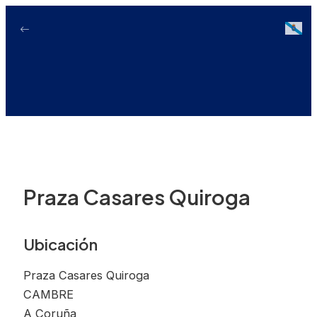
Ir
ao
Galici
contido
Praza Casares Quiroga
Ubicación
Praza Casares Quiroga
CAMBRE
A Coruña