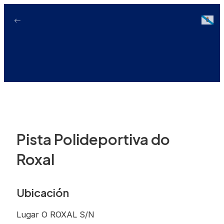
Ir
ao
Galici
contido
Pista Polideportiva do
Roxal
Ubicación
Lugar O ROXAL S/N