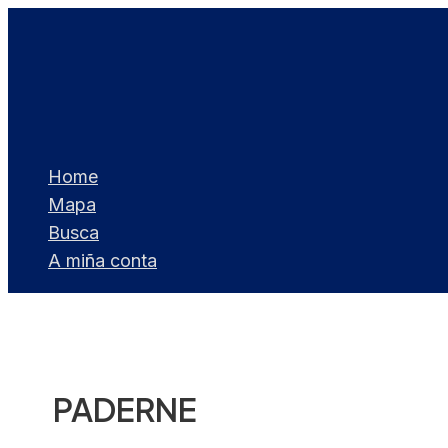
Ir
ao
contido
Home
Mapa
Busca
A miña conta
PADERNE