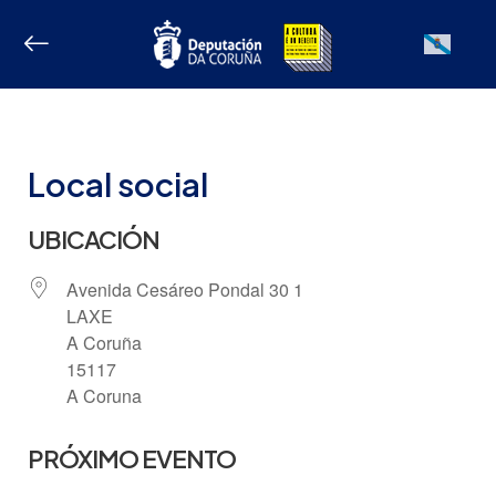
Ir
ao
Galician
contido
Local social
UBICACIÓN
Avenida Cesáreo Pondal 30 1
LAXE
A Coruña
15117
A Coruna
PRÓXIMO EVENTO