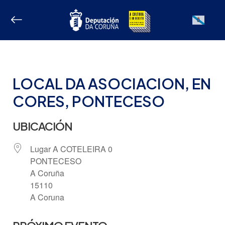
Ir
ao
Galician
contido
LOCAL DA ASOCIACION, EN
CORES, PONTECESO
UBICACIÓN
Lugar A COTELEIRA 0
PONTECESO
A Coruña
15110
A Coruna