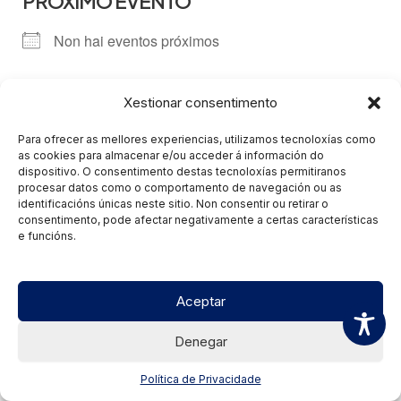
PRÓXIMO EVENTO
Non hai eventos próximos
Mapa non dispoñible
Xestionar consentimento
Próximos eventos
Para ofrecer as mellores experiencias, utilizamos tecnoloxías como
as cookies para almacenar e/ou acceder á información do
dispositivo. O consentimento destas tecnoloxías permitiranos
procesar datos como o comportamento de navegación ou as
Non hai eventos relacionados
identificacións únicas neste sitio. Non consentir ou retirar o
consentimento, pode afectar negativamente a certas características
e funcións.
Aceptar
Denegar
Política de Privacidade