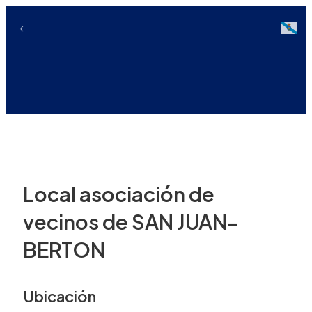
Ir
ao
Galici
contido
Local asociación de
vecinos de SAN JUAN-
BERTON
Ubicación