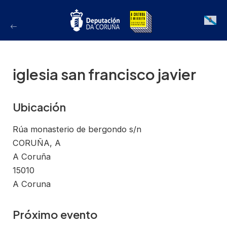
Ir
ao
Galician
contido
iglesia san francisco javier
Ubicación
Rúa monasterio de bergondo s/n
CORUÑA, A
A Coruña
15010
A Coruna
Próximo evento