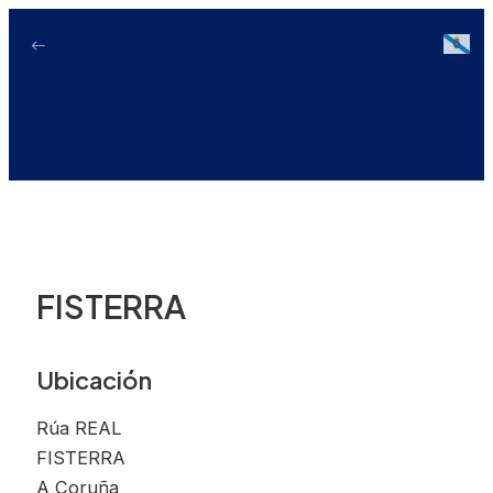
Ir
ao
Galici
contido
FISTERRA
Ubicación
Rúa REAL
FISTERRA
A Coruña