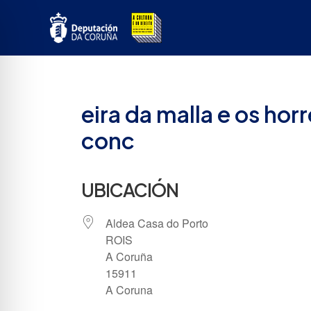
Ir
ao
contido
eira da malla e os hor
conc
UBICACIÓN
Aldea Casa do Porto
ROIS
A Coruña
15911
A Coruna