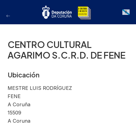
Ir
ao
Galician
contido
CENTRO CULTURAL
AGARIMO S.C.R.D. DE FENE
Ubicación
MESTRE LUIS RODRÍGUEZ
FENE
A Coruña
15509
A Coruna