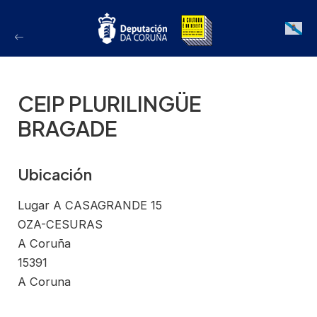
Ir
ao
Galician
contido
CEIP PLURILINGÜE
BRAGADE
Ubicación
Lugar A CASAGRANDE 15
OZA-CESURAS
A Coruña
15391
A Coruna