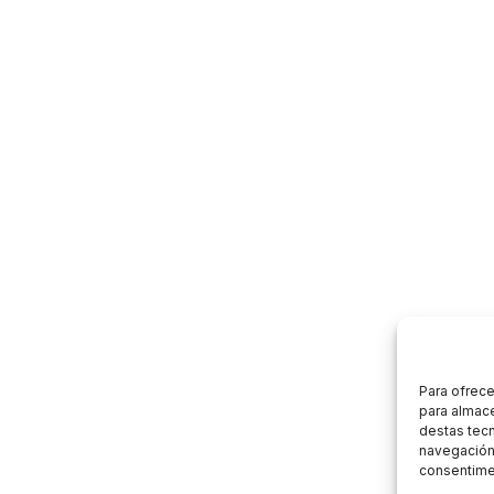
Para ofrece
para almace
destas tec
navegación 
consentimen