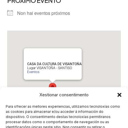
PRÓXIMO EVENTO
Non hai eventos próximos
CASA DA CULTURA DE VISANTOÑA
Lugar VISANTOÑA - SANTISO
Eventos
Xestionar consentimento
Para ofrecer as mellores experiencias, utilizamos tecnoloxías como
as cookies para almacenar e/ou acceder á información do
dispositivo. O consentimento destas tecnoloxías permitiranos
procesar datos como o comportamento de navegación ou as
Próximos eventos
identificacións únicas neste sitio. Non consentir ou retirar o