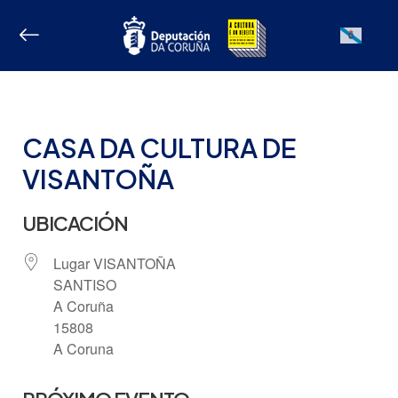
Ir
ao
Galician
contido
CASA DA CULTURA DE
VISANTOÑA
UBICACIÓN
Lugar VISANTOÑA
SANTISO
A Coruña
15808
A Coruna