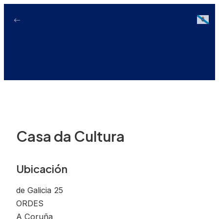
Ir
ao
Galici
contido
Casa da Cultura
Ubicación
de Galicia 25
ORDES
A Coruña