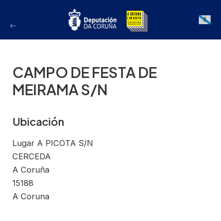
Ir
ao
Galician
contido
CAMPO DE FESTA DE
MEIRAMA S/N
Ubicación
Lugar A PICOTA S/N
CERCEDA
A Coruña
15188
A Coruna