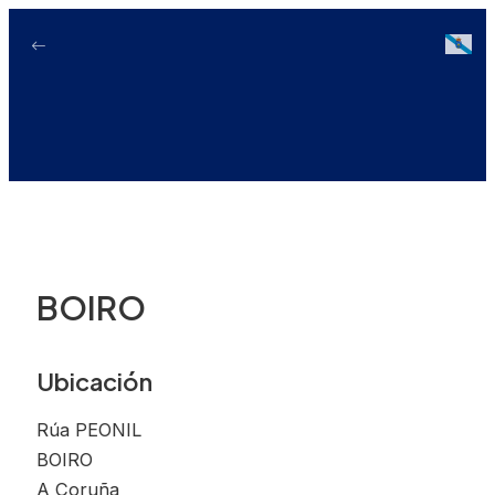
Ir
ao
Galici
contido
BOIRO
Ubicación
Rúa PEONIL
BOIRO
A Coruña