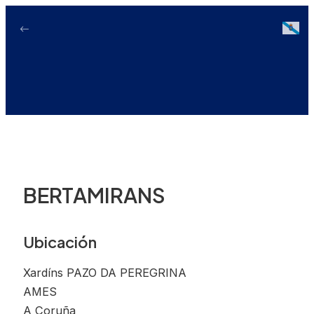
Ir
ao
Galici
contido
BERTAMIRANS
Ubicación
Xardíns PAZO DA PEREGRINA
AMES
A Coruña