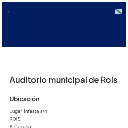
Ir
ao
Galici
contido
Auditorio municipal de Rois
Ubicación
Lugar Infesta s/n
ROIS
A Coruña