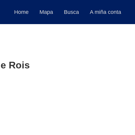
Home
Mapa
Busca
A miña conta
de Rois