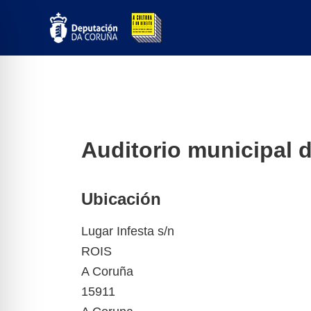
Ir
ao
contido
Auditorio municipal 
Ubicación
Lugar Infesta s/n
ROIS
A Coruña
15911