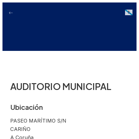
Ir
ao
Galici
contido
AUDITORIO MUNICIPAL
Ubicación
PASEO MARÍTIMO S/N
CARIÑO
A Coruña