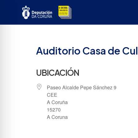
Ir
ao
contido
Auditorio Casa de Cul
UBICACIÓN
Paseo Alcalde Pepe Sánchez 9
CEE
A Coruña
15270
A Coruna