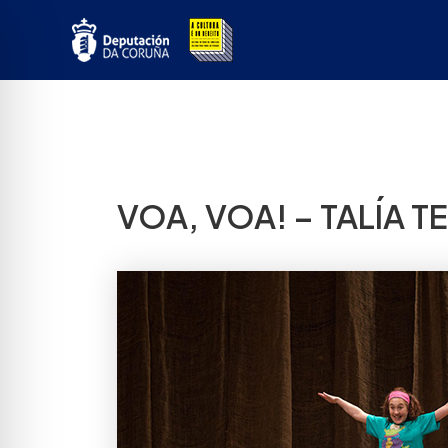
Ir
ao
contido
VOA, VOA! – TALÍA T