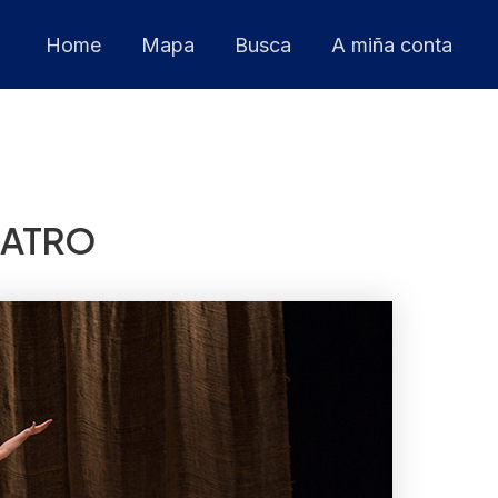
Home
Mapa
Busca
A miña conta
EATRO