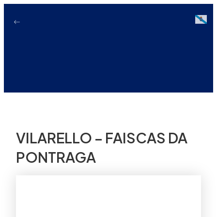
Ir
ao
Galici
contido
VILARELLO – FAISCAS DA
PONTRAGA