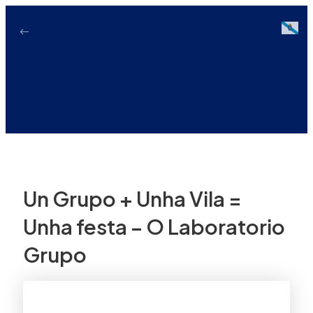
Ir
ao
Galici
contido
Un Grupo + Unha Vila =
Unha festa – O Laboratorio
Grupo