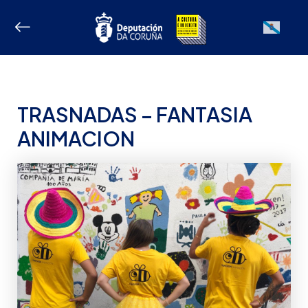
Ir
ao
Galician
contido
TRASNADAS – FANTASIA
ANIMACION