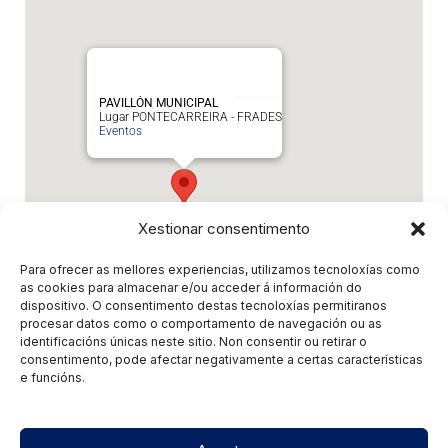
PAVILLÓN MUNICIPAL
Lugar PONTECARREIRA - FRADES
Eventos
Xestionar consentimento
Para ofrecer as mellores experiencias, utilizamos tecnoloxías como
as cookies para almacenar e/ou acceder á información do
dispositivo. O consentimento destas tecnoloxías permitiranos
Eventos relacionados
procesar datos como o comportamento de navegación ou as
identificacións únicas neste sitio. Non consentir ou retirar o
consentimento, pode afectar negativamente a certas características
"Sombra da Memoria" - FANTASIA
e funcións.
ANIMACION
- 5 de Xaneiro de 2027 - 17:00