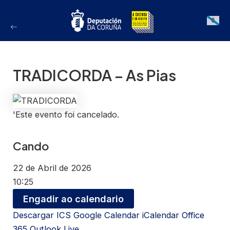
Ir
ao
Galician
contido
TRADICORDA – As Pias
'Este evento foi cancelado.
Cando
22 de Abril de 2026
10:25
Engadir ao calendario
Descargar ICS
Google Calendar
iCalendar
Office
365
Outlook Live