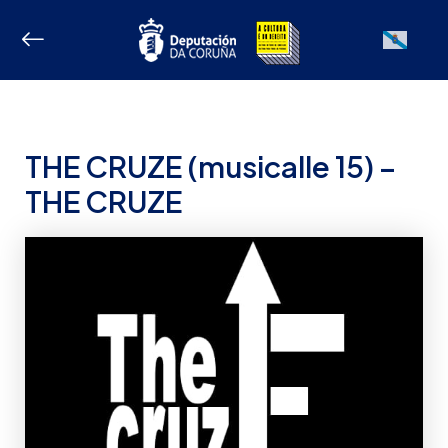
Ir
ao
Galician
contido
THE CRUZE (musicalle 15) –
THE CRUZE