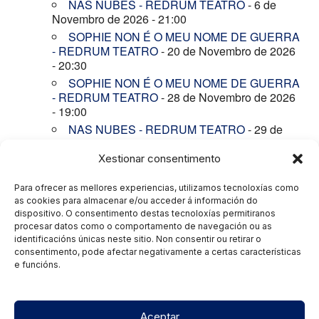
NAS NUBES - REDRUM TEATRO
- 6 de
Novembro de 2026 - 21:00
SOPHIE NON É O MEU NOME DE GUERRA
- REDRUM TEATRO
- 20 de Novembro de 2026
- 20:30
SOPHIE NON É O MEU NOME DE GUERRA
- REDRUM TEATRO
- 28 de Novembro de 2026
- 19:00
NAS NUBES - REDRUM TEATRO
- 29 de
Novembro de 2026 - 19:00
Xestionar consentimento
NAS NUBES - REDRUM TEATRO
- 4 de
Decembro de 2026 - 21:15
Para ofrecer as mellores experiencias, utilizamos tecnoloxías como
OS CONTOS DO LOBICÁN - REDRUM
as cookies para almacenar e/ou acceder á información do
TEATRO
- 11 de Decembro de 2026 - 18:00
dispositivo. O consentimento destas tecnoloxías permitiranos
OS CONTOS DO LOBICÁN - REDRUM
procesar datos como o comportamento de navegación ou as
TEATRO
- 12 de Decembro de 2026 - 18:00
identificacións únicas neste sitio. Non consentir ou retirar o
consentimento, pode afectar negativamente a certas características
OS CONTOS DO LOBICÁN - REDRUM
e funcións.
TEATRO
- 26 de Decembro de 2026 - 17:30
Aceptar