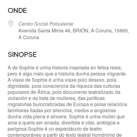
Descargar ICS
Google Calendar
ONDE
Centro Social Polivalente
Avenida Santa Minia 46, BRIÓN, A Coruña, 15865,
A Coruna
SINOPSE
A de Sophie é unha historia inspirada en feitos reais,
pero é algo máis que a historia dunha persoa migrante.
A viaxe de Sophie é unha viaxe polo desexo, pola
dignidade, pola consciencia da riqueza das culturas
populares de África, polo documento teatralizado da
violación e da trata de mulleres, das políticas
migratorias burocratizadas de Europa e polas relacións
familiares fiadas por silencios, medos e angüeiras
dunha vida plena e sincera. Sophie é unha muller que
ama e quere ser amada, divertida e vital, ambigüa e
perigosa.Sophie é un espectáculo de teatro
contemporáneo a partir do texto teatral homónimo de