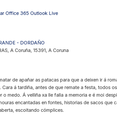
ar
Office 365
Outlook Live
GRANDE - DORDAÑO
S, A Coruña, 15391, A Coruna
matar de apañar as patacas para que a deixen ir á rom
os. Cara á tardiña, antes de que remate a festa, todos
r o medo. Á velliña xa lle falla a memoria e é moi desp
mouras encantadas en fontes, historias de sacos que
aberta, escoitando cómplices.