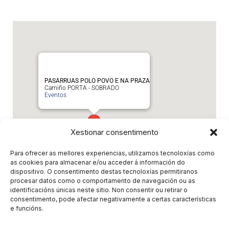
PASARRUAS POLO POVO E NA PRAZA
Camiño PORTA - SOBRADO
Eventos
Xestionar consentimento
Para ofrecer as mellores experiencias, utilizamos tecnoloxías como
as cookies para almacenar e/ou acceder á información do
dispositivo. O consentimento destas tecnoloxías permitiranos
procesar datos como o comportamento de navegación ou as
Eventos relacionados
identificacións únicas neste sitio. Non consentir ou retirar o
consentimento, pode afectar negativamente a certas características
e funcións.
Non hai eventos relacionados