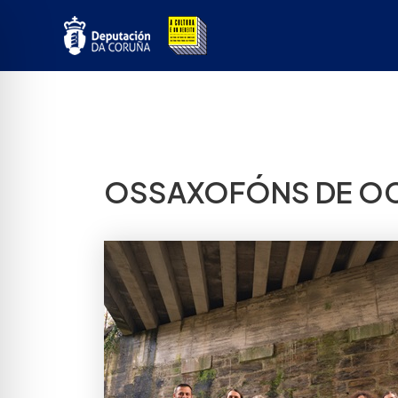
Ir
ao
contido
OSSAXOFÓNS DE OC