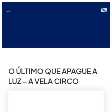
Ir
ao
Galici
contido
O ÚLTIMO QUE APAGUE A
LUZ – A VELA CIRCO