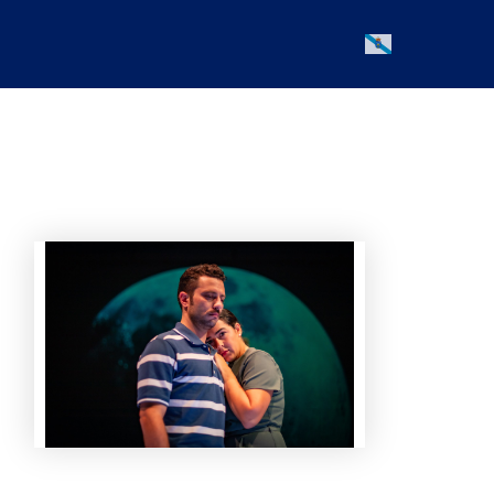
Galician
Office 365
Outlook Live