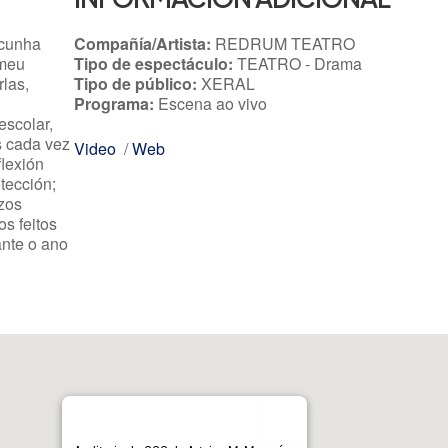
 cunha
Compañía/Artista:
REDRUM TEATRO
 meu
Tipo de espectáculo:
TEATRO - Drama
rlas,
Tipo de público:
XERAL
Programa:
Escena ao vivo
escolar,
s cada vez
Video
/
Web
lexión
tección;
ízos
os feitos
ante o ano