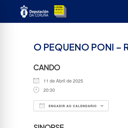
Ir
ao
contido
O PEQUENO PONI – 
CANDO
11 de Abril de 2025
20:30
ENGADIR AO CALENDARIO
Descargar ICS
Google
SINOPSE