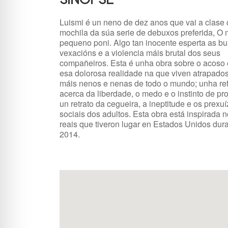
Luismi é un neno de dez anos que vai a clase
mochila da súa serie de debuxos preferida, O
pequeno poni. Algo tan inocente esperta as bu
vexacións e a violencia máis brutal dos seus
compañeiros. Esta é unha obra sobre o acoso 
esa dolorosa realidade na que viven atrapado
máis nenos e nenas de todo o mundo; unha ref
acerca da liberdade, o medo e o instinto de pro
un retrato da cegueira, a ineptitude e os prexu
sociais dos adultos. Esta obra está inspirada n
reais que tiveron lugar en Estados Unidos dur
2014.