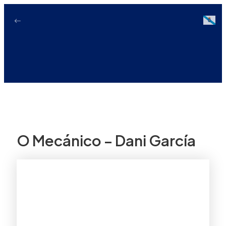
Ir
ao
Galici
contido
O Mecánico – Dani García