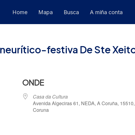
Home
Mapa
Busca
A miña conta
eurítico-festiva De Ste Xeito
ONDE
Casa da Cultura
Avenida Algeciras 61, NEDA, A Coruña, 15510,
Coruna
 Calendar
iCalendar