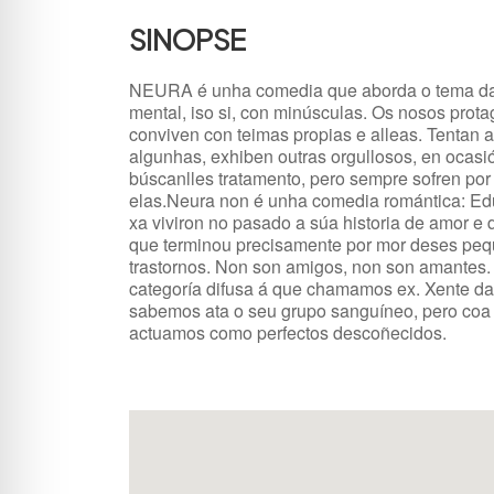
SINOPSE
NEURA é unha comedia que aborda o tema d
mental, iso si, con minúsculas. Os nosos prota
conviven con teimas propias e alleas. Tentan 
algunhas, exhiben outras orgullosos, en ocasi
búscanlles tratamento, pero sempre sofren por
elas.Neura non é unha comedia romántica: Ed
xa viviron no pasado a súa historia de amor e
que terminou precisamente por mor deses pe
trastornos. Non son amigos, non son amantes.
categoría difusa á que chamamos ex. Xente d
sabemos ata o seu grupo sanguíneo, pero coa
actuamos como perfectos descoñecidos.