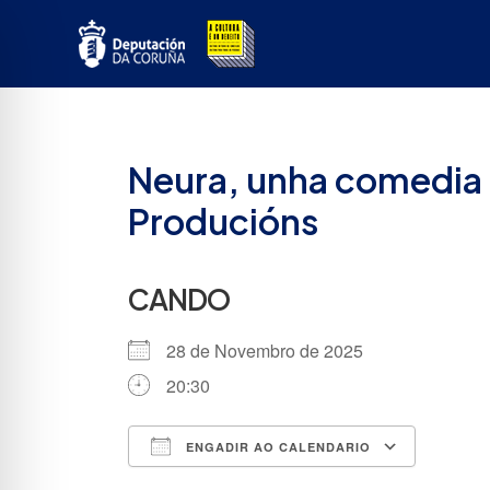
Ir
ao
contido
Neura, unha comedia n
Producións
CANDO
28 de Novembro de 2025
20:30
ENGADIR AO CALENDARIO
Descargar ICS
Google