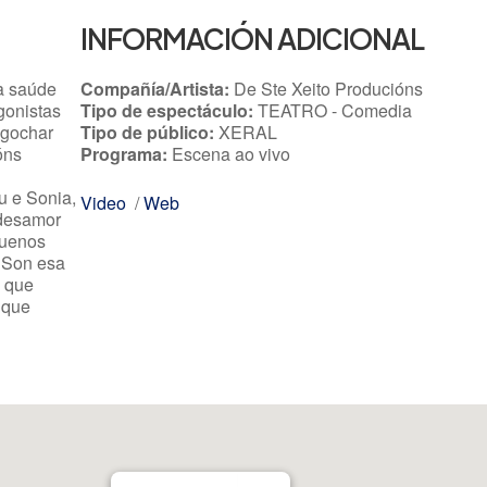
INFORMACIÓN ADICIONAL
a saúde
Compañía/Artista:
De Ste Xeito Producións
gonistas
Tipo de espectáculo:
TEATRO - Comedia
agochar
Tipo de público:
XERAL
óns
Programa:
Escena ao vivo
u e Sonia,
Video
/
Web
 desamor
quenos
 Son esa
a que
 que