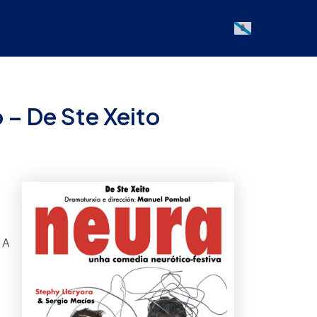
Galician
 – De Ste Xeito
 A
Office 365
Outlook Live