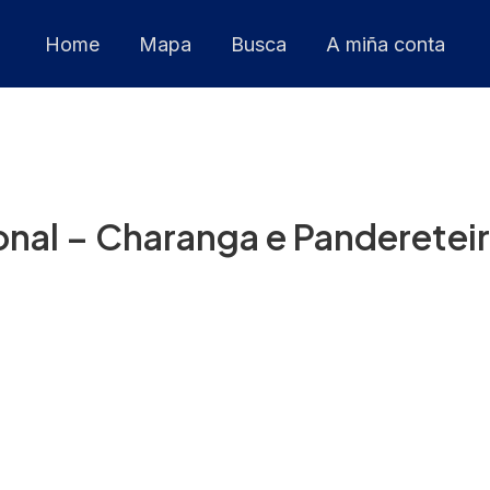
Home
Mapa
Busca
A miña conta
ional – Charanga e Panderetei