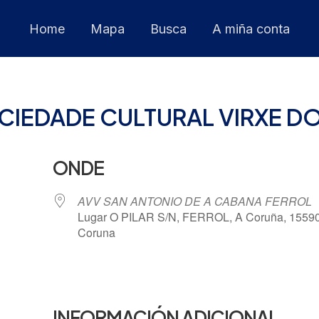
Home
Mapa
Busca
A miña conta
CIEDADE CULTURAL VIRXE D
ONDE
AVV SAN ANTONIO DE A CABANA FERROL
Lugar O PILAR S/N, FERROL, A Coruña, 15590
Coruna
 Calendar
iCalendar
INFORMACIÓN ADICIONAL