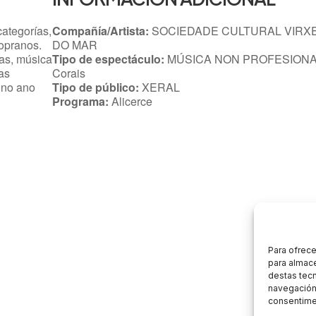
categorías,
Compañía/Artista:
SOCIEDADE CULTURAL VIRX
sopranos.
DO MAR
as, música
Tipo de espectáculo:
MÚSICA NON PROFESIONA
as
Corais
n no ano
Tipo de público:
XERAL
Programa:
Alicerce
Para ofrece
para almace
destas tec
navegación 
consentimen