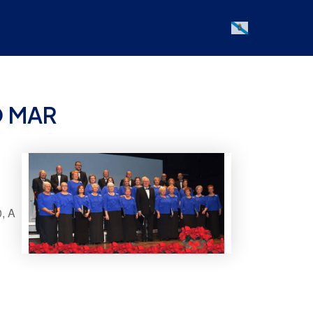
Galician
O MAR
, A
Office 365
Outlook Live