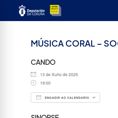
Ir
ao
contido
MÚSICA CORAL – SO
CANDO
13 de Xuño de 2025
19:00
ENGADIR AO CALENDARIO
Descargar ICS
Google
SINOPSE