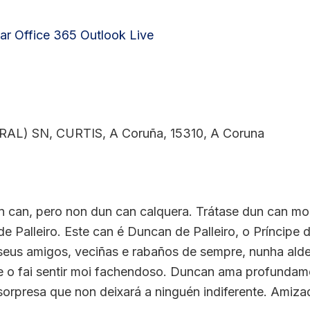
ar
Office 365
Outlook Live
AL) SN, CURTIS, A Coruña, 15310, A Coruna
un can, pero non dun can calquera. Trátase dun can mo
a de Palleiro. Este can é Duncan de Palleiro, o Príncip
 seus amigos, veciñas e rabaños de sempre, nunha ald
 o fai sentir moi fachendoso. Duncan ama profundamen
sorpresa que non deixará a ninguén indiferente. Amiza