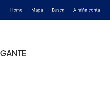
Home
Mapa
Busca
A miña conta
LEGANTE