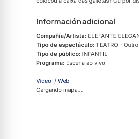
colocou a caixa das galletas? Ou por dis
Información adicional
Compañía/Artista:
ELEFANTE ELEGA
Tipo de espectáculo:
TEATRO - Outro
Tipo de público:
INFANTIL
Programa:
Escena ao vivo
Video
/
Web
Cargando mapa....