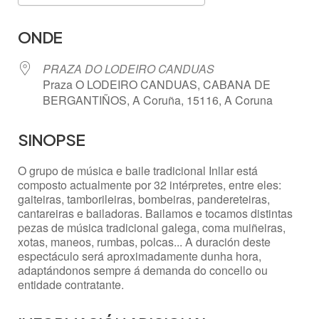
Descargar ICS
Google Calendar
ONDE
PRAZA DO LODEIRO CANDUAS
Praza O LODEIRO CANDUAS, CABANA DE
BERGANTIÑOS, A Coruña, 15116, A Coruna
SINOPSE
O grupo de música e baile tradicional Inllar está
composto actualmente por 32 intérpretes, entre eles:
gaiteiras, tamborileiras, bombeiras, pandereteiras,
cantareiras e bailadoras. Bailamos e tocamos distintas
pezas de música tradicional galega, coma muiñeiras,
xotas, maneos, rumbas, polcas... A duración deste
espectáculo será aproximadamente dunha hora,
adaptándonos sempre á demanda do concello ou
entidade contratante.