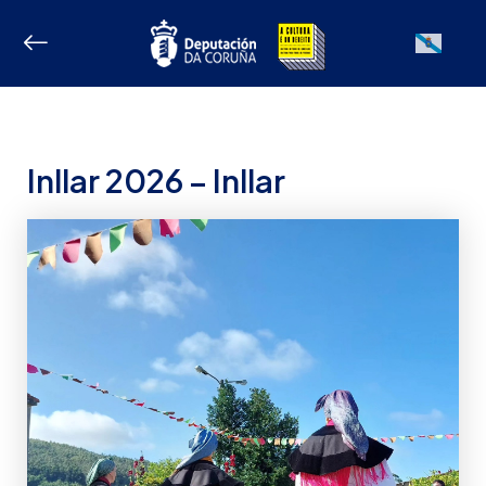
Ir
ao
Galician
contido
Inllar 2026 – Inllar