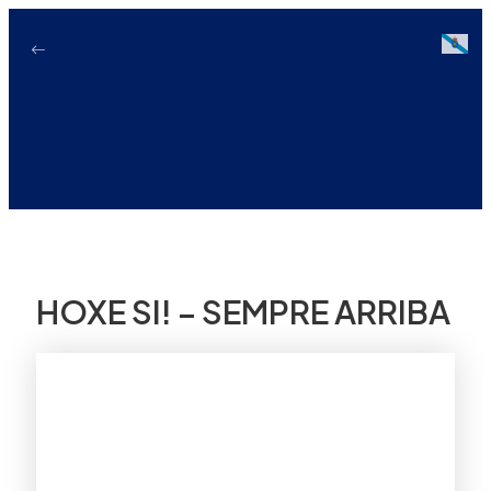
Ir
ao
Galici
contido
HOXE SI! – SEMPRE ARRIBA