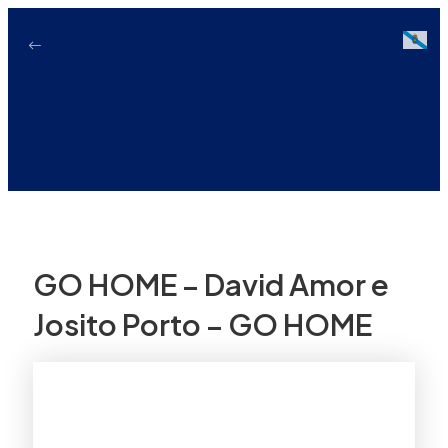
Ir
ao
Galici
contido
GO HOME – David Amor e
Josito Porto – GO HOME