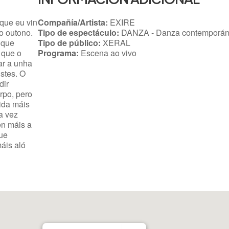
que eu vin
Compañía/Artista:
EXIRE
o outono.
Tipo de espectáculo:
DANZA - Danza contemporá
 que
Tipo de público:
XERAL
 que o
Programa:
Escena ao vivo
ar a unha
istes. O
dir
rpo, pero
vida máis
a vez
én máis a
que
áis aló