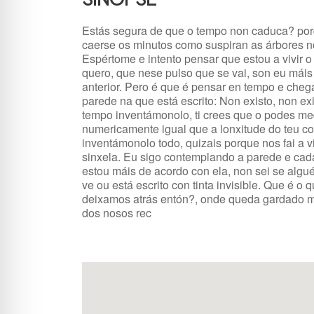
Estás segura de que o tempo non caduca? por
caerse os minutos como suspiran as árbores n
Espértome e intento pensar que estou a vivir o
quero, que nese pulso que se vai, son eu máis
anterior. Pero é que é pensar en tempo e cheg
parede na que está escrito: Non existo, non ex
tempo inventámonolo, ti crees que o podes me
numericamente igual que a lonxitude do teu co
inventámonolo todo, quizais porque nos fai a 
sinxela. Eu sigo contemplando a parede e cad
estou máis de acordo con ela, non sei se algu
ve ou está escrito con tinta invisible. Que é o 
deixamos atrás entón?, onde queda gardado m
dos nosos rec