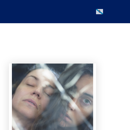
Galician
Office 365
Outlook Live