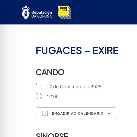
Ir
ao
contido
FUGACES – EXIRE
CANDO
17 de Decembro de 2025
12:00
ENGADIR AO CALENDARIO
Descargar ICS
Google
SINOPSE