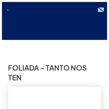
Ir
ao
Galici
contido
FOLIADA – TANTO NOS
TEN