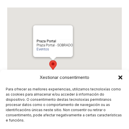
Praza Portal
Praza Portal - SOBRADO
Eventos
Xestionar consentimento
Para ofrecer as mellores experiencias, utilizamos tecnoloxías como
as cookies para almacenar e/ou acceder á información do
dispositivo. O consentimento destas tecnoloxías permitiranos
Eventos relacionados
procesar datos como o comportamento de navegación ou as
identificacións únicas neste sitio. Non consentir ou retirar o
consentimento, pode afectar negativamente a certas características
EN BUSCA Y CAPTURA (Musicalle 13) -
e funcións.
CLANDESTINOS
- 23 de Agosto de 2026 - 13:00